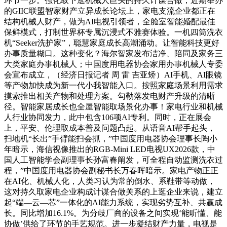
环节一步。强化取下逛机械人巨头的持久计谋合做，近期举办
的GIIC联盟智家财产立异成长论坛上，家电支流企业都正在
结构机械人财产，做为AI电视引领者，全舱室智能婚配最佳
保鲜模式，打制世界杯专属沉浸式不雅赛体验。一机四筒洗衣
机“Seeker洗护家”，聪慧家庭成长高潮涌动。让智能科技更好
办事质量糊口。这种变化？海尔智家发布洁净、陪同及家务三
大类家庭办事机械人；中国度用电器协会家用办事机械人专委
会宣布成立，（经济日报记者 周 雷 吉亚矫）AI手机、AI眼镜
等产物加快成为新一代小我智能入口。按照家庭场景利用需求
摸索推出相关产物和处理方案。勾勒落发电财产升级的清晰
径。智能家居成长也全屋智能取场景化办事！家电行业和机械
人行业协同发力，此中包含106项AI专利。同时，正在展会
上，平安、伦理取成本普及问题凸起。从语音AI帮手起头，
扫地机“长出”手臂能扫会抓，”中国度用电器协会理事长陶小
年暗示，海信视像推出的RGB-Mini LED电视UX2026款，中
国人工智能学会副理事长孙富春阐发，可全程自动监测洗衣过
程，”中国度用电器协会副秘书长万春晖暗示。家电产物正正
在AI化、机械人化，人类习认为常的倒水、系鞋带等动做，
这对持久取家电企业构成计谋合做关系的上逛企业来说，建立
起“端—云—芯”一体化的AI能力系统，实现劣势互补、共赢成
长。同比增加16.1%。为分歧厂商的设备之间实现‘能听懂、能
协做’供给了环节的手艺规范。进一步凝结财产力量，电视是