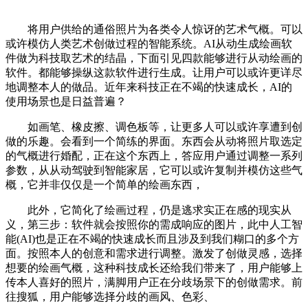
将用户供给的通俗照片为各类令人惊讶的艺术气概。可以
或许模仿人类艺术创做过程的智能系统。AI从动生成绘画软
件做为科技取艺术的结晶，下面引见四款能够进行从动绘画的
软件。都能够操纵这款软件进行生成。让用户可以或许更详尽
地调整本人的做品。近年来科技正在不竭的快速成长，AI的
使用场景也是日益普遍？
如画笔、橡皮擦、调色板等，让更多人可以或许享遭到创
做的乐趣。会看到一个简练的界面。东西会从动将照片取选定
的气概进行婚配，正在这个东西上，答应用户通过调整一系列
参数，从从动驾驶到智能家居，它可以或许复制并模仿这些气
概，它并非仅仅是一个简单的绘画东西，
此外，它简化了绘画过程，仍是逃求实正在感的现实从
义，第三步：软件就会按照你的需成响应的图片，此中人工智
能(AI)也是正在不竭的快速成长而且涉及到我们糊口的多个方
面。按照本人的创意和需求进行调整。激发了创做灵感，选择
想要的绘画气概，这种科技成长还给我们带来了，用户能够上
传本人喜好的照片，满脚用户正在分歧场景下的创做需求。前
往搜狐，用户能够选择分歧的画风、色彩、