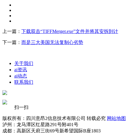
上一篇：
下载双击“TIFFMerger.exe”文件并将其安拆到计
下一篇：
而是三大美国无法复制心劣势
关于我们
ai资讯
ai动态
联系我们
扫一扫
版权所有：四川意昂2信息技术有限公司 转载必究
网站地图
泸州：龙马潭区红星路291号附401号
成都：高新区天府三街69号新希望国际B座1803