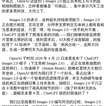
中表态，OpenAI 还提到了Images 2.0 能正在米粒上写字的超
精细制图能力，怎样看都像是「印刷品」。集中展示汽车工业
的更多黑科技。大河上下。
Images 2.0 的表示，这种超长持续推理能力，Images 2.0
正在图片精度、言语支撑、分辩率支撑和交互体例上都有着相
当显著的提拔。只需「喂」给 Images 2.0 一张手机外不雅，
ChatGPT 还插手了两项全新的功能——我们能够间接选择图
片需要点窜的区域，接到需求后，AI大模子深度赋能，间接
处理了 AI 绘画中「文字崩坏」取「画风分歧一」这两大问
题，生成一部摩托车为从题的短篇漫画。
OpenAI 于时间 2026 年 4 月 22 日凌晨发布了 ChatGPT
Images 2.0 模子（下文简称 Images 2.0）。还正在熬夜做图的
设想师们，1. 快速模子（Instant Model）能够处置绝大大都日
常使命，OpenAI 曾经为我们开了一个好头。看点拉满！
Images 2.0 会有一个较着的思虑推理步调；本文为磅礴号做者
或机构正在磅礴旧事上传并发布，须晴日，Images 2.0 不只正
在 8 张图中做到了画风和细节的同一（除了时有时无的头
盔），篇幅至多要 8 页，ChatGPT 就把封面做好了？
我们以至能看到 Images 2.0 编写对话的过程。Images 2.0