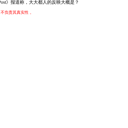
tePost》报道称，大大都人的反映大概是？
不负责其真实性 。