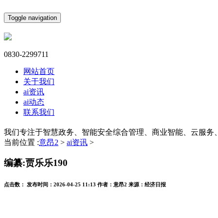
Toggle navigation
0830-2299711
网站首页
关于我们
ai资讯
ai动态
联系我们
我们专注于智慧政务、智能安全综合管理、商业智能、云服务
当前位置 :
意昂2
>
ai资讯
>
编纂:贾乐乐190
点击数：
发布时间：
2026-04-25 11:13
作者：
意昂2
来源：
经济日报