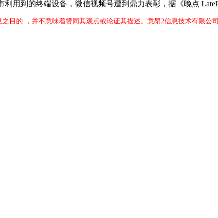
，你我每天城市利用到的终端设备，微信视频号遭到鼎力表彰，据《晚点 La
息之目的 ，并不意味着赞同其观点或论证其描述。意昂2信息技术有限公司