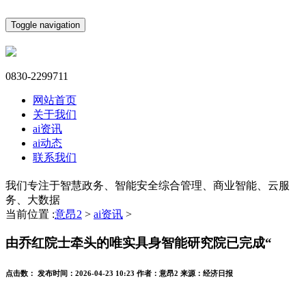
Toggle navigation
0830-2299711
网站首页
关于我们
ai资讯
ai动态
联系我们
我们专注于智慧政务、智能安全综合管理、商业智能、云服
务、大数据
当前位置 :
意昂2
>
ai资讯
>
由乔红院士牵头的唯实具身智能研究院已完成“
点击数：
发布时间：
2026-04-23 10:23
作者：
意昂2
来源：
经济日报