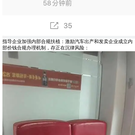
指导企业加强内部合规扶植：激励汽车出产和发卖企业成立内
部价钱合规办理机制，存正在沉律风险：