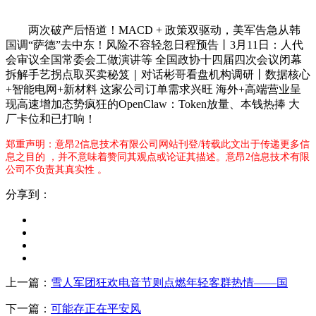
两次破产后悟道！MACD + 政策双驱动，美军告急从韩
国调“萨德”去中东！风险不容轻忽日程预告丨3月11日：人代
会审议全国常委会工做演讲等 全国政协十四届四次会议闭幕
拆解手艺拐点取买卖秘笈｜对话彬哥看盘机构调研丨数据核心
+智能电网+新材料 这家公司订单需求兴旺 海外+高端营业呈
现高速增加态势疯狂的OpenClaw：Token放量、本钱热捧 大
厂卡位和已打响！
郑重声明：意昂2信息技术有限公司网站刊登/转载此文出于传递更多信
息之目的 ，并不意味着赞同其观点或论证其描述。意昂2信息技术有限
公司不负责其真实性 。
分享到：
上一篇：
雪人军团狂欢电音节则点燃年轻客群热情——国
下一篇：
可能存正在平安风