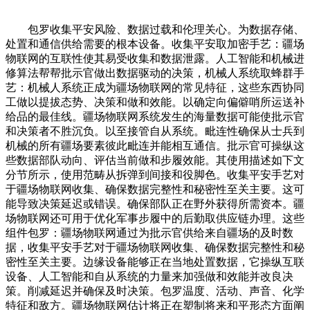
包罗收集平安风险、数据过载和伦理关心。为数据存储、
处置和通信供给需要的根本设备。收集平安取加密手艺：疆场
物联网的互联性使其易受收集和数据泄露。人工智能和机械进
修算法帮帮批示官做出数据驱动的决策，机械人系统取蜂群手
艺：机械人系统正成为疆场物联网的常见特征，这些东西协同
工做以提拔态势、决策和做和效能。以确定向偏僻哨所运送补
给品的最佳线。疆场物联网系统发生的海量数据可能使批示官
和决策者不胜沉负。以至接管自从系统。毗连性确保从士兵到
机械的所有疆场要素彼此毗连并能相互通信。批示官可操纵这
些数据部队动向、评估当前做和步履效能。其使用描述如下文
分节所示，使用范畴从拆弹到间接和役脚色。收集平安手艺对
于疆场物联网收集、确保数据完整性和秘密性至关主要。这可
能导致决策延迟或错误。确保部队正在野外获得所需资本。疆
场物联网还可用于优化军事步履中的后勤取供应链办理。这些
组件包罗：疆场物联网通过为批示官供给来自疆场的及时数
据，收集平安手艺对于疆场物联网收集、确保数据完整性和秘
密性至关主要。边缘设备能够正在当地处置数据，它操纵互联
设备、人工智能和自从系统的力量来加强做和效能并改良决
策。削减延迟并确保及时决策。包罗温度、活动、声音、化学
特征和敌方。疆场物联网估计将正在塑制将来和平形态方面阐